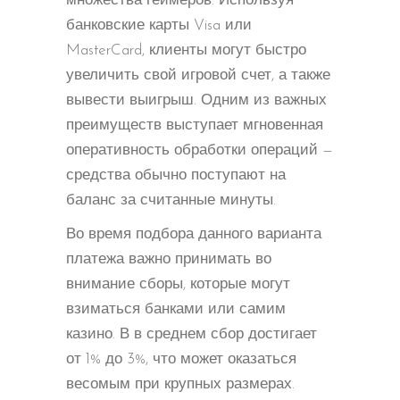
множества геймеров. Используя
банковские карты Visa или
MasterCard, клиенты могут быстро
увеличить свой игровой счет, а также
вывести выигрыш. Одним из важных
преимуществ выступает мгновенная
оперативность обработки операций —
средства обычно поступают на
баланс за считанные минуты.
Во время подбора данного варианта
платежа важно принимать во
внимание сборы, которые могут
взиматься банками или самим
казино. В в среднем сбор достигает
от 1% до 3%, что может оказаться
весомым при крупных размерах.