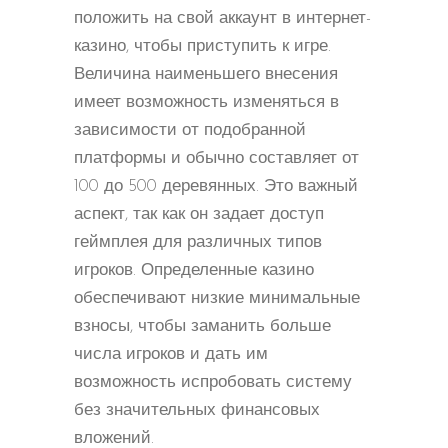
положить на свой аккаунт в интернет-
казино, чтобы приступить к игре.
Величина наименьшего внесения
имеет возможность изменяться в
зависимости от подобранной
платформы и обычно составляет от
100 до 500 деревянных. Это важный
аспект, так как он задает доступ
геймплея для различных типов
игроков. Определенные казино
обеспечивают низкие минимальные
взносы, чтобы заманить больше
числа игроков и дать им
возможность испробовать систему
без значительных финансовых
вложений.