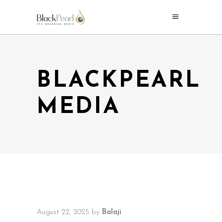
BLACKPEARL
MEDIA
August 22, 2025
by
Balaji