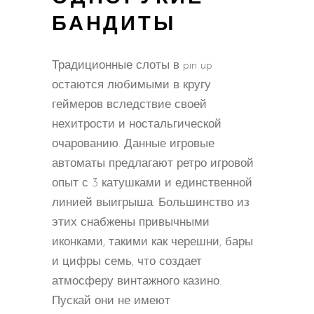
БАНДИТЫ
Традиционные слоты в pin up
остаются любимыми в кругу
геймеров вследствие своей
нехитрости и ностальгической
очарованию. Данные игровые
автоматы предлагают ретро игровой
опыт с 3 катушками и единственной
линией выигрыша. Большинство из
этих снабжены привычными
иконками, такими как черешни, бары
и цифры семь, что создает
атмосферу винтажного казино.
Пускай они не имеют