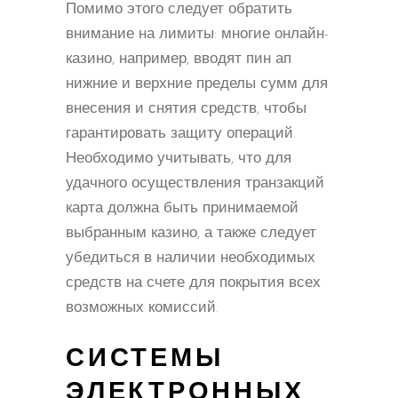
Помимо этого следует обратить
внимание на лимиты: многие онлайн-
казино, например, вводят пин ап
нижние и верхние пределы сумм для
внесения и снятия средств, чтобы
гарантировать защиту операций.
Необходимо учитывать, что для
удачного осуществления транзакций
карта должна быть принимаемой
выбранным казино, а также следует
убедиться в наличии необходимых
средств на счете для покрытия всех
возможных комиссий.
СИСТЕМЫ
ЭЛЕКТРОННЫХ