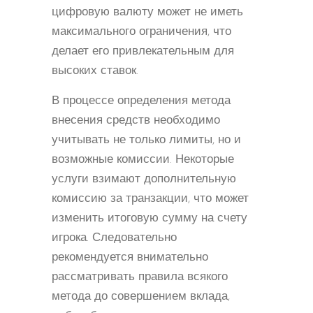
цифровую валюту может не иметь
максимального ограничения, что
делает его привлекательным для
высоких ставок.
В процессе определения метода
внесения средств необходимо
учитывать не только лимиты, но и
возможные комиссии. Некоторые
услуги взимают дополнительную
комиссию за транзакции, что может
изменить итоговую сумму на счету
игрока. Следовательно
рекомендуется внимательно
рассматривать правила всякого
метода до совершением вклада,