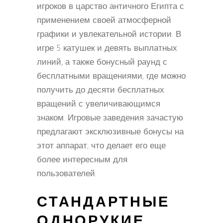
игроков в царство античного Египта с
применением своей атмосферной
графики и увлекательной истории. В
игре 5 катушек и девять выплатных
линий, а также бонусный раунд с
бесплатными вращениями, где можно
получить до десяти бесплатных
вращений с увеличивающимся
знаком. Игровые заведения зачастую
предлагают эксклюзивные бонусы на
этот аппарат, что делает его еще
более интересным для
пользователей.
СТАНДАРТНЫЕ
ОДНОРУКИЕ