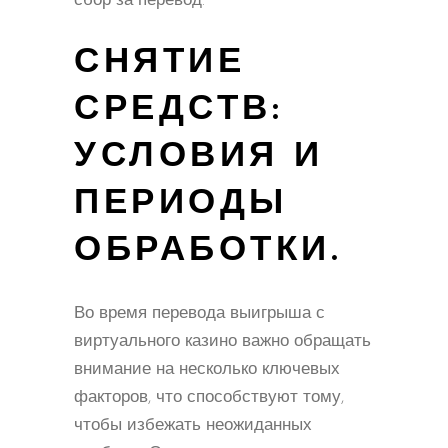
сбор за перевод.
СНЯТИЕ
СРЕДСТВ:
УСЛОВИЯ И
ПЕРИОДЫ
ОБРАБОТКИ.
Во время перевода выигрыша с
виртуального казино важно обращать
внимание на несколько ключевых
факторов, что способствуют тому,
чтобы избежать неожиданных