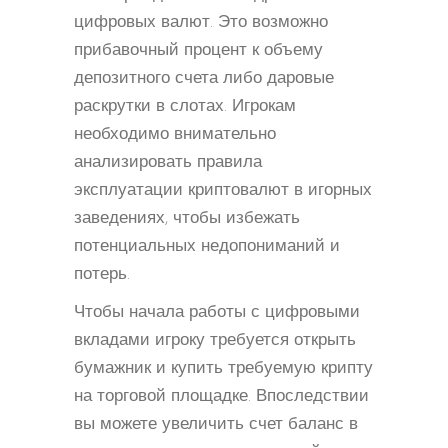
цифровых валют. Это возможно
прибавочный процент к объему
депозитного счета либо даровые
раскрутки в слотах. Игрокам
необходимо внимательно
анализировать правила
эксплуатации криптовалют в игорных
заведениях, чтобы избежать
потенциальных недопониманий и
потерь.
Чтобы начала работы с цифровыми
вкладами игроку требуется открыть
бумажник и купить требуемую крипту
на торговой площадке. Впоследствии
вы можете увеличить счет баланс в