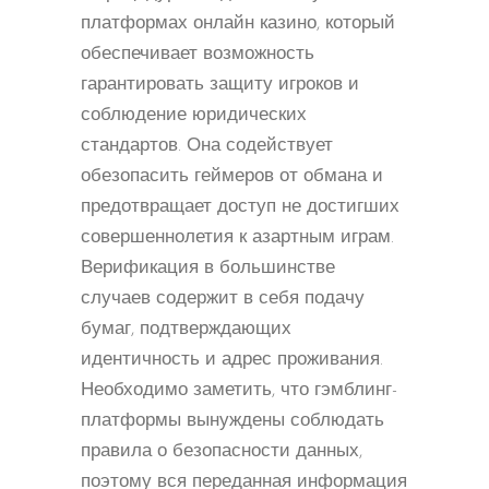
платформах онлайн казино, который
обеспечивает возможность
гарантировать защиту игроков и
соблюдение юридических
стандартов. Она содействует
обезопасить геймеров от обмана и
предотвращает доступ не достигших
совершеннолетия к азартным играм.
Верификация в большинстве
случаев содержит в себя подачу
бумаг, подтверждающих
идентичность и адрес проживания.
Необходимо заметить, что гэмблинг-
платформы вынуждены соблюдать
правила о безопасности данных,
поэтому вся переданная информация