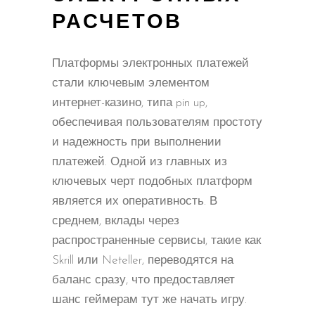
РАСЧЕТОВ
Платформы электронных платежей
стали ключевым элементом
интернет-казино, типа pin up,
обеспечивая пользователям простоту
и надежность при выполнении
платежей. Одной из главных из
ключевых черт подобных платформ
является их оперативность. В
среднем, вклады через
распространенные сервисы, такие как
Skrill или Neteller, переводятся на
баланс сразу, что предоставляет
шанс геймерам тут же начать игру.