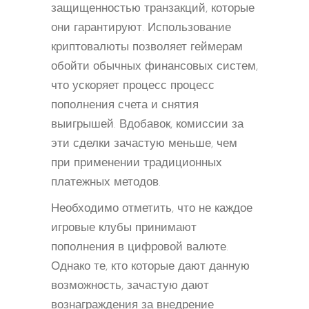
защищенностью транзакций, которые
они гарантируют. Использование
криптовалюты позволяет геймерам
обойти обычных финансовых систем,
что ускоряет процесс процесс
пополнения счета и снятия
выигрышей. Вдобавок, комиссии за
эти сделки зачастую меньше, чем
при применении традиционных
платежных методов.
Необходимо отметить, что не каждое
игровые клубы принимают
пополнения в цифровой валюте.
Однако те, кто которые дают данную
возможность, зачастую дают
вознаграждения за внедрение