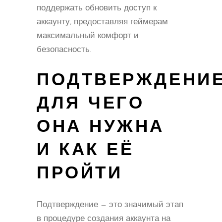
поддержать обновить доступ к
аккаунту, предоставляя геймерам
максимальный комфорт и
безопасность.
ПОДТВЕРЖДЕНИЕ
ДЛЯ ЧЕГО
ОНА НУЖНА
И КАК ЕЁ
ПРОЙТИ
Подтверждение — это значимый этап
в процедуре создания аккаунта на