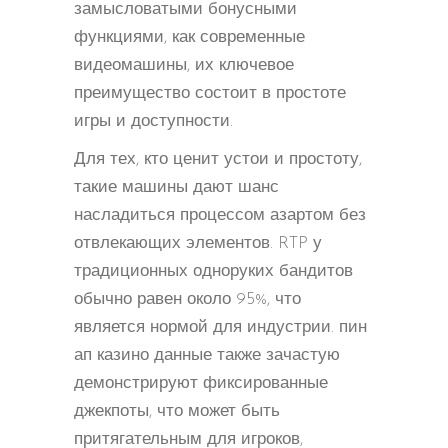
замысловатыми бонусными
функциями, как современные
видеомашины, их ключевое
преимущество состоит в простоте
игры и доступности.
Для тех, кто ценит устои и простоту,
такие машины дают шанс
насладиться процессом азартом без
отвлекающих элементов. RTP у
традиционных одноруких бандитов
обычно равен около 95%, что
является нормой для индустрии. пин
ап казино данные также зачастую
демонстрируют фиксированные
джекпоты, что может быть
притягательным для игроков,