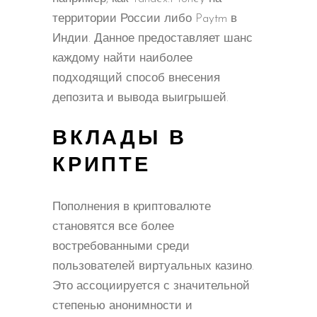
территории России либо Paytm в
Индии. Данное предоставляет шанс
каждому найти наиболее
подходящий способ внесения
депозита и вывода выигрышей.
ВКЛАДЫ В
КРИПТЕ
Пополнения в криптовалюте
становятся все более
востребованными среди
пользователей виртуальных казино.
Это ассоциируется с значительной
степенью анонимности и