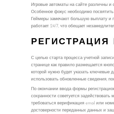
Игровые автоматы на сайте различны и 
Особенное фокус необходимо посвятить 
Геймеры замечают большую выплату и по
работает 24/7, что обещает незамедлите
РЕГИСТРАЦИЯ
С целью старта процесса учетной запис
странице как правило размещается кнопоч
которой нужно будет указать ключевые 
использовать обновленные сведения, по
По окончании ввода формы регистрацион
сохранности советуется задействовать 
требоваться верификация email или номе
достоверности переданных данных и защ