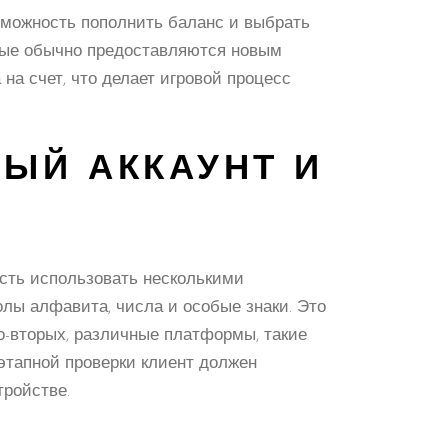
озможность пополнить баланс и выбрать
орые обычно предоставляются новым
а счет, что делает игровой процесс
ЫЙ АККАУНТ И
ость использовать несколькими
лы алфавита, числа и особые знаки. Это
-вторых, различные платформы, такие
хэтапной проверки клиент должен
ройстве.