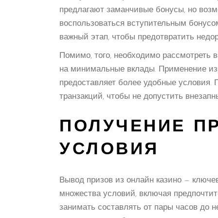
предлагают заманчивые бонусы, но возмо
воспользоваться вступительным бонусом,
важный этап, чтобы предотвратить недо
Помимо, того, необходимо рассмотреть
на минимальные вклады. Применение изв
предоставляет более удобные условия. 
транзакций, чтобы не допустить внезапн
ПОЛУЧЕНИЕ ПР
УСЛОВИЯ
Вывод призов из онлайн казино — ключе
множества условий, включая предпочтит
занимать составлять от пары часов до нек