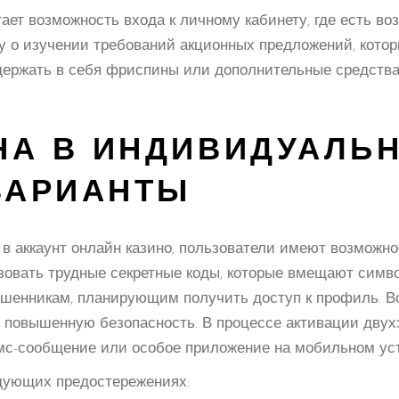
ает возможность входа к личному кабинету, где есть в
иду о изучении требований акционных предложений, кот
держать в себя фриспины или дополнительные средства н
НА В ИНДИВИДУАЛЬН
ВАРИАНТЫ
 в аккаунт онлайн казино, пользователи имеют возможн
ьзовать трудные секретные коды, которые вмещают симво
шенникам, планирующим получить доступ к профиль. Во
яет повышенную безопасность. В процессе активации дву
мс-сообщение или особое приложение на мобильном уст
едующих предостережениях: