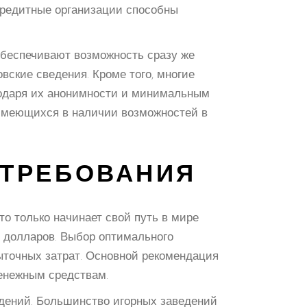
кредитные организации способны
и обеспечивают возможность сразу же
вские сведения. Кроме того, многие
агодаря их анонимности и минимальным
 имеющихся в наличии возможностей в
 ТРЕБОВАНИЯ
то только начинает свой путь в мире
0 долларов. Выбор оптимального
ыточных затрат. Основной рекомендация
енежным средствам.
ждений. Большинство игорных заведений