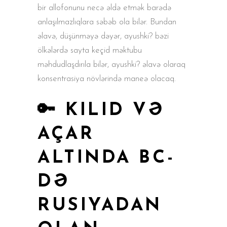
bir allofonunu necə əldə etmək barədə
anlaşılmazlıqlara səbəb ola bilər. Bundan
əlavə, düşünməyə dəyər, ayushki? bəzi
ölkələrdə sayta keçid məktubu
məhdudlaşdırıla bilər, ayushki? əlavə olaraq
konsentrasiya növlərində maneə olacaq.
🔑 KILID VƏ
AÇAR
ALTINDA BC-
DƏ
RUSIYADAN