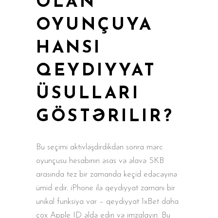
OLAN
OYUNÇUYA
HANSI
QEYDIYYAT
ÜSULLARI
GÖSTƏRILIR?
Bu seçimi aktivləşdirdikdən sonra mərc
oyunçusu hesabının əsas və əlavə SKB
arasında tez bir zamanda keçid edəcəyinə
ümid edir. iPhone ilə qeydiyyat zamanı bir
unikal funksiya var – qeydiyyat 1xBet daha
çox Apple ID əldə edin və imzalayın. Bu