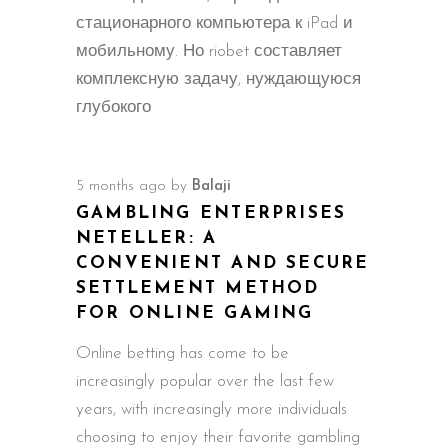
стационарного компьютера к iPad и
мобильному. Но riobet составляет
комплексную задачу, нуждающуюся
глубокого
5 months ago
by
Balaji
GAMBLING ENTERPRISES
NETELLER: A
CONVENIENT AND SECURE
SETTLEMENT METHOD
FOR ONLINE GAMING
Online betting has come to be
increasingly popular over the last few
years, with increasingly more individuals
choosing to enjoy their favorite gambling