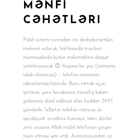
MƏNFI
CƏHƏTLƏRI
Palıd sistemi sonradan sizi derbalyznetdən
məhrum edəcək, hal-hazırda məcburi
məntəqələrdə bütün məlumatlara diqqət
yetirilməyəcək 🙂 Yeganə bir şey (zamanla
tələb olunacaq) – telefon nömrəsini
təkrarlamaq lazımdır. Bunu etmək üçün
götürün, şəxsi hesabınıza müvafiq kələm
şorbasına daxil edilməli olan koddan SMS
göndərilir. 1xBet-in telefon nömrəsi ilə
qeydiyyatı əvvəlkinə bənzəyir, lakin dövlət
əmri əvəzinə Allah mobil telefonun çıxışını
təyin etməyi əmr etdi. Avtorizasiyadan siz