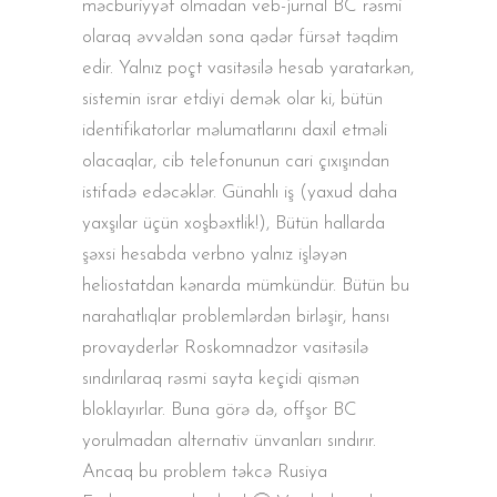
məcburiyyət olmadan veb-jurnal BC rəsmi
olaraq əvvəldən sona qədər fürsət təqdim
edir. Yalnız poçt vasitəsilə hesab yaratarkən,
sistemin israr etdiyi demək olar ki, bütün
identifikatorlar məlumatlarını daxil etməli
olacaqlar, cib telefonunun cari çıxışından
istifadə edəcəklər. Günahlı iş (yaxud daha
yaxşılar üçün xoşbəxtlik!), Bütün hallarda
şəxsi hesabda verbno yalnız işləyən
heliostatdan kənarda mümkündür. Bütün bu
narahatlıqlar problemlərdən birləşir, hansı
provayderlər Roskomnadzor vasitəsilə
sındırılaraq rəsmi sayta keçidi qismən
bloklayırlar. Buna görə də, offşor BC
yorulmadan alternativ ünvanları sındırır.
Ancaq bu problem təkcə Rusiya