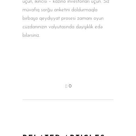
üçün, ikincisi – kazino investorları üçün. Siz
müvafiq sorğu anketini doldurmaqla
birbaşa qeydiyyat prosesi zamanı oyun
cüzdanınızın valyutasında dəyişiklik edə
bilərsiniz.
0