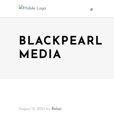
BLACKPEARL
MEDIA
August 12, 2025
by
Balaji