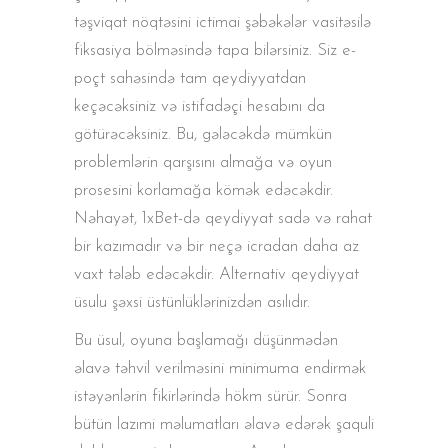
təşviqat nöqtəsini ictimai şəbəkələr vasitəsilə
fiksasiya bölməsində tapa bilərsiniz. Siz e-
poçt sahəsində tam qeydiyyatdan
keçəcəksiniz və istifadəçi hesabını da
götürəcəksiniz. Bu, gələcəkdə mümkün
problemlərin qarşısını almağa və oyun
prosesini korlamağa kömək edəcəkdir.
Nəhayət, 1xBet-də qeydiyyat sadə və rahat
bir kazımadır və bir neçə icradan daha az
vaxt tələb edəcəkdir. Alternativ qeydiyyat
üsulu şəxsi üstünlüklərinizdən asılıdır.
Bu üsul, oyuna başlamağı düşünmədən
əlavə təhvil verilməsini minimuma endirmək
istəyənlərin fikirlərində hökm sürür. Sonra
bütün lazımi məlumatları əlavə edərək şaquli