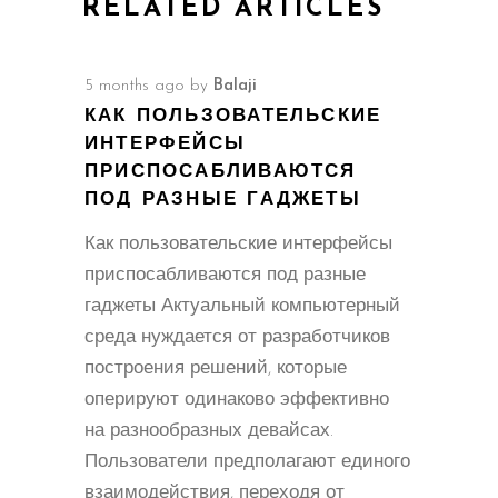
RELATED ARTICLES
5 months ago
by
Balaji
КАК ПОЛЬЗОВАТЕЛЬСКИЕ
ИНТЕРФЕЙСЫ
ПРИСПОСАБЛИВАЮТСЯ
ПОД РАЗНЫЕ ГАДЖЕТЫ
Как пользовательские интерфейсы
приспосабливаются под разные
гаджеты Актуальный компьютерный
среда нуждается от разработчиков
построения решений, которые
оперируют одинаково эффективно
на разнообразных девайсах.
Пользователи предполагают единого
взаимодействия, переходя от