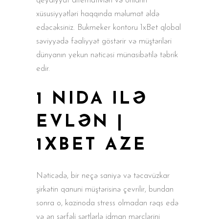
qeydiyyat alternativləri və onların
xüsusiyyətləri haqqında məlumat əldə
edəcəksiniz.
Bukmeker kontoru 1xBet qlobal
səviyyədə fəaliyyət göstərir və müştəriləri
dünyanın yekun nəticəsi münasibətilə təbrik
edir.
1 NIDA ILƏ
EVLƏN |
1XBET AZE
Nəticədə, bir neçə saniyə və təcavüzkar
şirkətin qanuni müştərisinə çevrilir, bundan
sonra o, kazinoda stress olmadan rəqs edə
və ən sərfəli şərtlərlə idman mərclərini