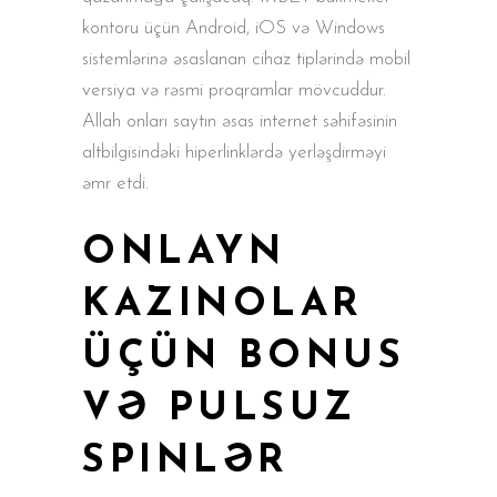
kontoru üçün Android, iOS və Windows
sistemlərinə əsaslanan cihaz tiplərində mobil
versiya və rəsmi proqramlar mövcuddur.
Allah onları saytın əsas internet səhifəsinin
altbilgisindəki hiperlinklərdə yerləşdirməyi
əmr etdi.
ONLAYN
KAZINOLAR
ÜÇÜN BONUS
VƏ PULSUZ
SPINLƏR