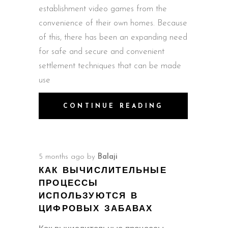
establishment video games from the
convenience of their own homes. Because
of this, there has been an expanding need
for safe and secure and convenient
settlement techniques that can be made
use
CONTINUE READING
5 months ago
by
Balaji
КАК ВЫЧИСЛИТЕЛЬНЫЕ
ПРОЦЕССЫ
ИСПОЛЬЗУЮТСЯ В
ЦИФРОВЫХ ЗАБАВАХ